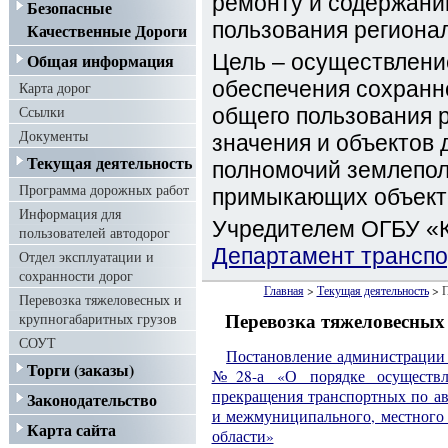
ремонту и содержани
Безопасные
пользования региона
Качественные Дороги
Общая информация
Цель – осуществлени
обеспечения сохранн
Карта дорог
Ссылки
общего пользования 
Документы
значения и объектов 
Текущая деятельность
полномочий землепол
Программа дорожных работ
примыкающих объекто
Информация для
Учредителем ОГБУ «К
пользователей автодорог
Департамент транспо
Отдел эксплуатации и
сохранности дорог
Главная
>
Текущая деятельность
> П
Перевозка тяжеловесных и
крупногабаритных грузов
Перевозка тяжеловесных
СОУТ
Постановление администрации К
Торги (заказы)
№28-а «О порядке осуществл
прекращения транспортных по а
Законодательство
и межмуниципального, местного 
Карта сайта
области»