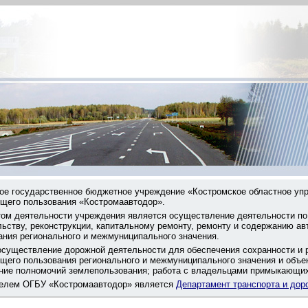
ое государственное бюджетное учреждение «Костромское областное уп
бщего пользования «Костромаавтодор».
ом деятельности учреждения является осуществление деятельности по
льству, реконструкции, капитальному ремонту, ремонту и содержанию а
ания регионального и межмуниципального значения.
осуществление дорожной деятельности для обеспечения сохранности и 
бщего пользования регионального и межмуниципального значения и объе
ние полномочий землепользования; работа с владельцами примыкающих 
елем ОГБУ «Костромаавтодор» является
Департамент транспорта и дор