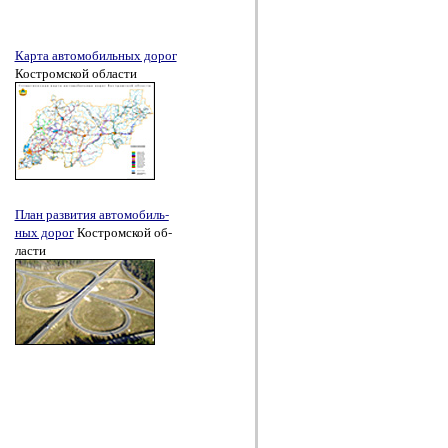
Карта авто­мо­биль­ных до­рог
Кост­ром­ской об­лас­ти
План раз­ви­тия авто­мо­биль­
ных до­рог
Кост­ром­ской об­
лас­ти