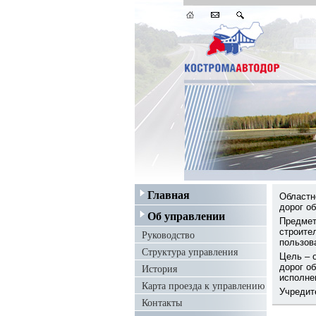
Главная
Областн
дорог о
Об управлении
Предмет
строите
Руководство
пользов
Структура управления
Цель – 
История
дорог о
исполне
Карта проезда к управлению
Учредит
Контакты