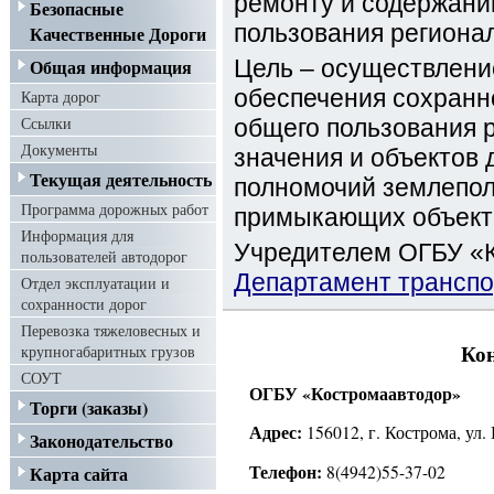
ремонту и содержани
Безопасные
пользования региона
Качественные Дороги
Общая информация
Цель – осуществлени
обеспечения сохранн
Карта дорог
Ссылки
общего пользования 
Документы
значения и объектов 
Текущая деятельность
полномочий землепол
Программа дорожных работ
примыкающих объекто
Информация для
Учредителем ОГБУ «К
пользователей автодорог
Департамент транспо
Отдел эксплуатации и
сохранности дорог
Перевозка тяжеловесных и
крупногабаритных грузов
Ко
СОУТ
ОГБУ «Костромаавтодор»
Торги (заказы)
Адрес:
156012, г. Кострома, ул. 
Законодательство
Телефон:
8(4942)55-37-02
Карта сайта