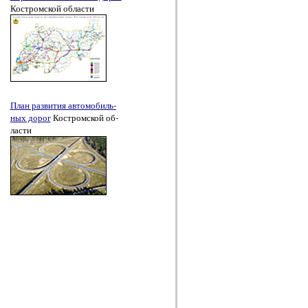
Кост­ром­ской об­лас­ти
План раз­ви­тия авто­мо­биль­
ных до­рог
Кост­ром­ской об­
лас­ти