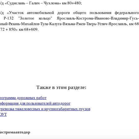
а/д «Судиславь – Галич – Чухлома» км 80+480;
а/д «Участок автомобильной дороги общего пользования федерального
я Р-132 "Золотое кольцо" Ярославль-Кострома-Иваново-Владимир-Гусь-
ный-Рязань-Михайлов-Тула-Калуга-Вязьма-Ржев-Тверь-Углич-Ярославль, км 68
 72 + 850» км 68+609.
Также в этом разделе:
рограмма дорожных работ
нформация для пользователей автодорог
еревозка тяжеловесных и крупногабаритных грузов
ОУТ
остромаавтодор