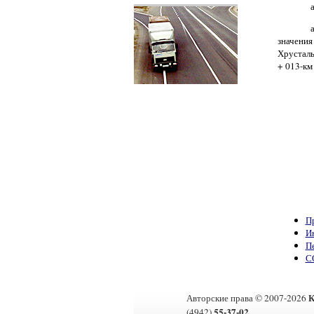
значени
Хрусталь
+ 013-км
П
И
П
С
К
Авторские права © 2007-2026
55-37-02
(4942)