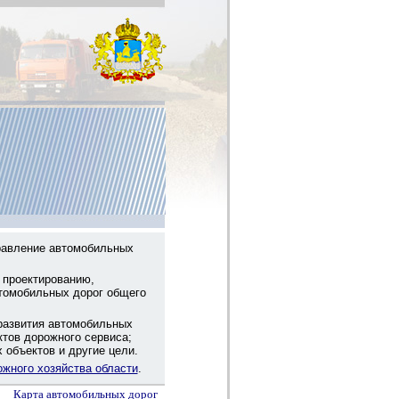
равление автомобильных
 проектированию,
втомобильных дорог общего
развития автомобильных
ктов дорожного сервиса;
объектов и другие цели.
ожного хозяйства области
.
Карта авто­мо­биль­ных до­рог