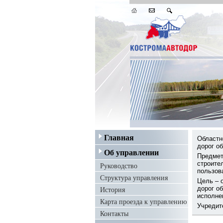
Главная
Областн
дорог о
Об управлении
Предмет
строите
Руководство
пользов
Структура управления
Цель – 
История
дорог о
исполне
Карта проезда к управлению
Учредит
Контакты