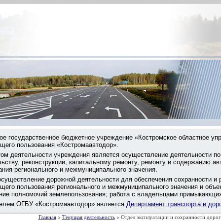
ое государственное бюджетное учреждение «Костромское областное уп
бщего пользования «Костромаавтодор».
ом деятельности учреждения является осуществление деятельности по
льству, реконструкции, капитальному ремонту, ремонту и содержанию а
ания регионального и межмуниципального значения.
осуществление дорожной деятельности для обеспечения сохранности и 
бщего пользования регионального и межмуниципального значения и объе
ние полномочий землепользования; работа с владельцами примыкающих 
елем ОГБУ «Костромаавтодор» является
Департамент транспорта и дор
Главная
>
Текущая деятельность
> Отдел эксплуатации и сохранности дорог