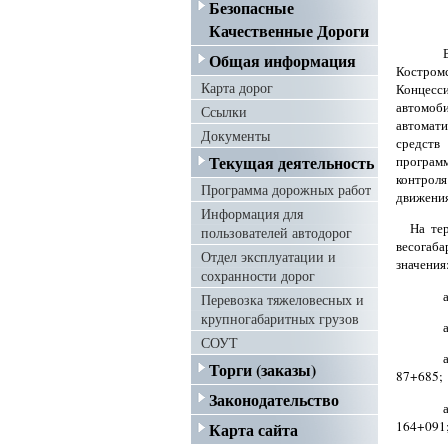
Безопасные
Качественные Дороги
Общая информация
Костром
Карта дорог
Концесс
автомоб
Ссылки
автомати
Документы
средств
Текущая деятельность
програм
контроля
Программа дорожных работ
движения
Информация для
На те
пользователей автодорог
весогаба
Отдел эксплуатации и
значения
сохранности дорог
Перевозка тяжеловесных и
крупногабаритных грузов
СОУТ
Торги (заказы)
87+685;
Законодательство
164+091
Карта сайта