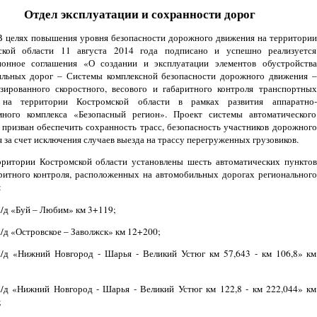
Отдел эксплуатации и сохранности дорог
В целях повышения уровня безопасности дорожного движения на территории
ской области 11 августа 2014 года подписано и успешно реализуется
ионное соглашения «О создании и эксплуатации элементов обустройства
ильных дорог – Системы комплексной безопасности дорожного движения –
зированного скоростного, весового и габаритного контроля транспортных
 на территории Костромской области в рамках развития аппаратно-
много комплекса «Безопасный регион». Проект системы автоматического
 призван обеспечить сохранность трасс, безопасность участников дорожного
 за счет исключения случаев выезда на трассу перегруженных грузовиков.
рритории Костромской области установлены шесть автоматических пунктов
ритного контроля, расположенных на автомобильных дорогах регионального
:
а/д «Буй – Любим» км 3+119;
а/д «Островское – Заволжск» км 12+200;
а/д «Нижний Новгород - Шарья - Великий Устюг км 57,643 - км 106,8» км
а/д «Нижний Новгород - Шарья - Великий Устюг км 122,8 - км 222,044» км
;