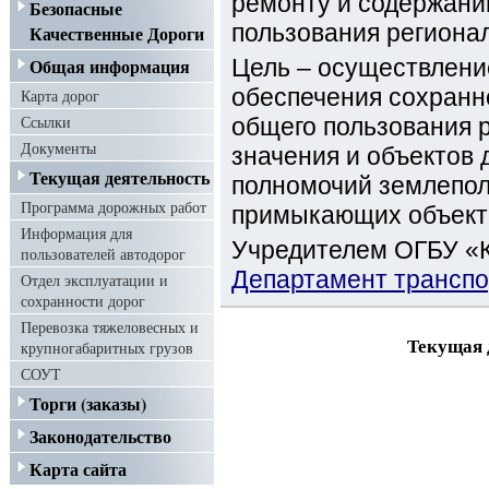
ремонту и содержани
Безопасные
пользования региона
Качественные Дороги
Общая информация
Цель – осуществлени
обеспечения сохранн
Карта дорог
Ссылки
общего пользования 
Документы
значения и объектов 
Текущая деятельность
полномочий землепол
Программа дорожных работ
примыкающих объекто
Информация для
Учредителем ОГБУ «К
пользователей автодорог
Департамент транспо
Отдел эксплуатации и
сохранности дорог
Перевозка тяжеловесных и
Текущая 
крупногабаритных грузов
СОУТ
Торги (заказы)
Законодательство
Карта сайта